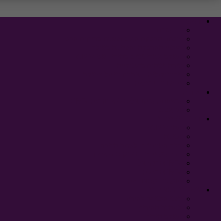
ראשי
דף הבית
אבחון הדבקת האם ופענוח בדיקות הדם
סיכויי ההדבקה והפגיעה בעובר
מעקב אחרי נשים בהיריון עם CMV
לידה ושהות בתינוקייה
פרוטוקולים – אבחון טיפול ומעקב
מחקרים פעילים
אודות
העמותה הישראלית להיריון עם CMV
מי אנחנו
דבר המומחים
מהו CMV?
מניעה
דבר המומחים: לאחר הלידה
דבר המומחים: בדיקות בהיריון
CMV בישראל
CMV בעולם
מומחים מתארחים
שאלות ותשובות
לפני הכניסה להיריון
במהלך ההיריון
מעקב היריון