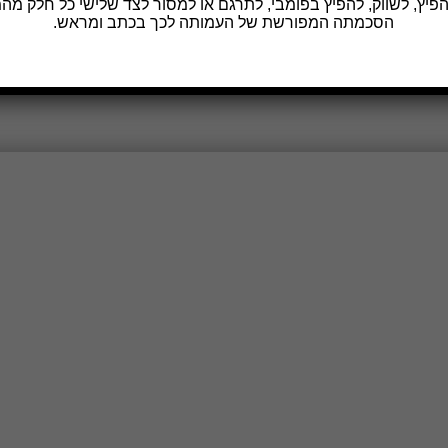
הפיץ, לשווק, להפיץ בפומבי, לתרגם או למסור לצד שלישי כל חלק מה
הסכמתה המפורשת של העמותה לכך בכתב ומראש.