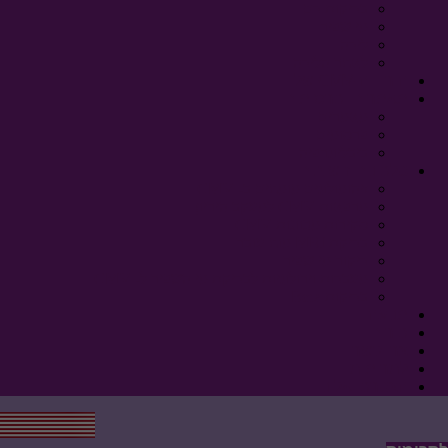
בדיקות דם
מי שפיר
לידה
לאחר הלידה
היריון ה-CMV שלי
מאמרים ופרסומים
מאמרים
פרסומים
ביבליוגרפיה
טלפונים חשובים
זיהומולוגים מומחים ב- CMV
מרפאות CMV למעקב היריון
סקירות מכוונות CMV
בדיקת MRI מוח עובר
דיקור מי שפיר
מעבדות וירולוגיות לבדיקת מי השפיר ל- CMV
בדיקות Bera
מניעה
פורום
צרו קשר
לתרומות
הצטרפו אלינו