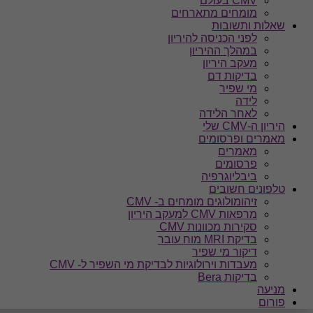
CMV בעולם
מומחים מתארחים
שאלות ותשובות
לפני הכניסה להיריון
במהלך ההיריון
מעקב היריון
בדיקות דם
מי שפיר
לידה
לאחר הלידה
היריון ה-CMV שלי
מאמרים ופרסומים
מאמרים
פרסומים
ביבליוגרפיה
טלפונים חשובים
זיהומולוגים מומחים ב- CMV
מרפאות CMV למעקב היריון
סקירות מכוונות CMV
בדיקת MRI מוח עובר
דיקור מי שפיר
מעבדות וירולוגיות לבדיקת מי השפיר ל- CMV
בדיקות Bera
מניעה
פורום