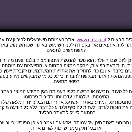
ים הבאים ל-
www.cmv.co.il
, אתר העמותה הישראלית להיריון עם CMV.
 לקרוא תנאים אלו בקפידה לפני השימוש באתר, שכן השימוש באת
המשתמשים לתנאים.
 ליום שבו הועלה. הוא נועד להנגשת אינפורמציה בלבד ואינו מהווה ו/א
ת, חוות דעת רפואית, מחקר ממצה בתחום או התייעצות עם מומחה ר
ם בלבד ואין בו כדי להחליף את אחריות המשתמשים לקבלת ייעוץ פרטנ
רפואי מתאים
.
ל טענה, תביעה או דרישה כלפי העמותה בגין המידע המוצג באתר או
מהימנותו, שלמותו, עדכניותו ותדירות פרסומו.
סתמכות על המידע באתר ייעשו על אחריותם הבלעדית והמלאה של 
ת הזכות לעדכן, לשנות להוסיף ולגרוע כל דבר, ללא כל הודעה מוקד
בהתאם לשיקול דעתה הבלעדי.
יין הרוחני באתר הינן של עמותה, אלא אם נאמר באופן מפורש, כי זכויות
או בכל חלק ממנו שייכות לגורם אחר.