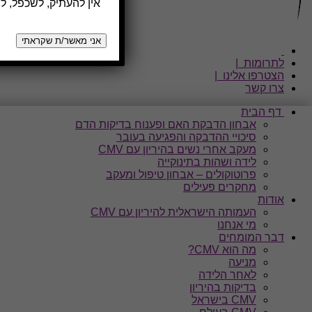
אין להעתיק, לשכפל, ל
אני מאשר/ת שקראתי
לתרומות |
הצטרפו אלינו |
צרו קשר
דף הבית
אבחון הדבקת האם ופענוח בדיקות הדם
סיכויי ההדבקה והפגיעה בעובר
מעקב אחרי נשים בהיריון עם CMV
לידה ושהות בתינוקייה
פרוטוקולים – אבחון טיפול ומעקב
מחקרים פעילים
אודות
העמותה הישראלית להיריון עם CMV
מי אנחנו
דבר המומחים
מה הוא CMV?
מניעה
לאחר הלידה
בדיקות בהיריון
CMV בישראל